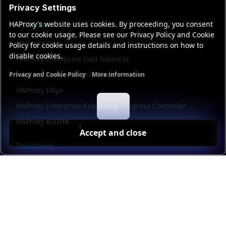
Privacy Settings
Produits
HAProxy's website uses cookies. By proceeding, you consent
to our cookie usage. Please see our Privacy Policy and Cookie
HAProxy One
Policy for cookie usage details and instructions on how to
disable cookies.
HAProxy Enterprise load balancer
HAProxy Fusion Control Plane
Privacy and Cookie Policy
More information
Functional cookies
Analytics cookies
Ads cookies
User da
HAProxy Edge
Deny
HAProxy Enterprise Kubernetes Ingress Controller
HAProxy ALOHA
Accept and close
Solutions
Répartition de charge
Répartition de charge UDP
Passerelle API
Passerelle IA