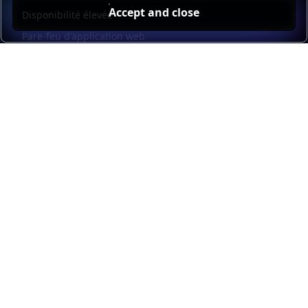
Accept and close
Disponibilité élevée
Pare-feu d'application web
Universal mesh
Kubernetes
Load balancer management
Observability
Automatisation et libre-service
Interface utilisateur graphique HAProxy
Kubernetes external load balancing
Ressources
HAProxy Enterprise Documentation
HAProxy ALOHA Documentation
HAProxy Kubernetes Ingress Controller Documentation