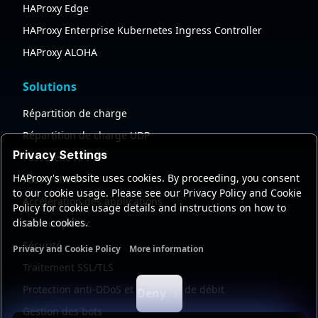
HAProxy Edge
HAProxy Enterprise Kubernetes Ingress Controller
HAProxy ALOHA
Solutions
Répartition de charge
Répartition de charge UDP
Privacy Settings
Passerelle API
HAProxy's website uses cookies. By proceeding, you consent
Passerelle IA
to our cookie usage. Please see our Privacy Policy and Cookie
Accélération des applications
Policy for cookie usage details and instructions on how to
disable cookies.
Secteur public
Sécurité
Privacy and Cookie Policy
More information
Functional cookies
Analytics cookies
Ads cookies
User da
Traitement SSL/TLS
Protection anti-DDoS et limitation de débit
Deny
Gestion des bots