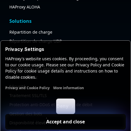
HAProxy ALOHA
Solutions
Répartition de charge
Répartition de charge UDP
Privacy Settings
Passerelle API
HAProxy's website uses cookies. By proceeding, you consent
Passerelle IA
to our cookie usage. Please see our Privacy Policy and Cookie
Accélération des applications
Policy for cookie usage details and instructions on how to
disable cookies.
Secteur public
Sécurité
Privacy and Cookie Policy
More information
Functional cookies
Analytics cookies
Ads cookies
User da
Traitement SSL/TLS
Protection anti-DDoS et limitation de débit
Deny
Gestion des bots
Accept and close
Disponibilité élevée