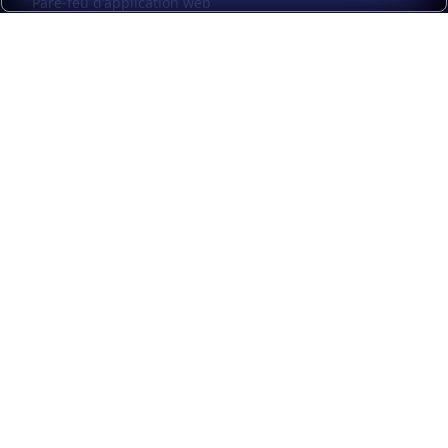
Pare-feu d'application web
Universal mesh
Kubernetes
Load balancer management
Observability
Automatisation et libre-service
Interface utilisateur graphique HAProxy
Kubernetes external load balancing
Ressources
HAProxy Enterprise Documentation
HAProxy ALOHA Documentation
HAProxy Kubernetes Ingress Controller Documentation
Comparez Les Éditions Communautaires et Entreprise
Intégrations certifiées