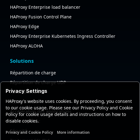
HAProxy Enterprise load balancer
HAProxy Fusion Control Plane
HAProxy Edge
HAProxy Enterprise Kubernetes Ingress Controller
HAProxy ALOHA
Solutions
Répartition de charge
Répartition de charge UDP
Privacy Settings
Passerelle API
HAProxy's website uses cookies. By proceeding, you consent
Passerelle IA
to our cookie usage. Please see our Privacy Policy and Cookie
Accélération des applications
Policy for cookie usage details and instructions on how to
disable cookies.
Secteur public
Sécurité
Privacy and Cookie Policy
More information