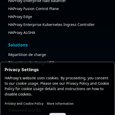
HAProxy Enterprise load balancer
HAProxy Fusion Control Plane
HAProxy Edge
HAProxy Enterprise Kubernetes Ingress Controller
HAProxy ALOHA
Solutions
Répartition de charge
Répartition de charge UDP
Privacy Settings
Passerelle API
HAProxy's website uses cookies. By proceeding, you consent
Passerelle IA
to our cookie usage. Please see our Privacy Policy and Cookie
Accélération des applications
Policy for cookie usage details and instructions on how to
disable cookies.
Secteur public
Sécurité
Privacy and Cookie Policy
More information
Functional cookies
Analytics cookies
Ads cookies
User da
Traitement SSL/TLS