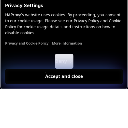
Privacy Settings
HAProxy's website uses cookies. By proceeding, you consent
to our cookie usage. Please see our Privacy Policy and Cookie
Policy for cookie usage details and instructions on how to
disable cookies.
Privacy and Cookie Policy
More information
Functional cookies
Analytics cookies
Ads cookies
User da
Deny
Accept and close
DAS PROBLEM
Die Bedrohungen werden immer
raffinierter, doch die meisten