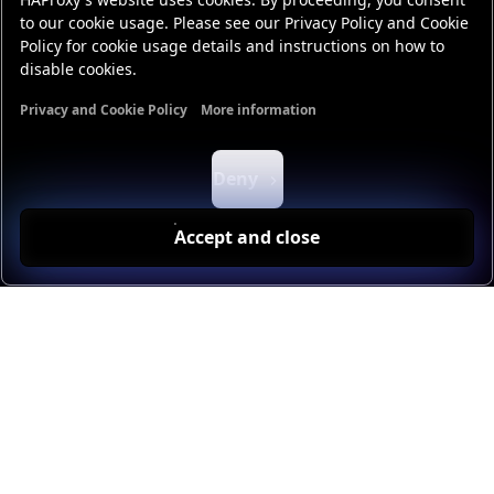
to our cookie usage. Please see our Privacy Policy and Cookie
Policy for cookie usage details and instructions on how to
disable cookies.
Privacy and Cookie Policy
More information
Functional cookies
Analytics cookies
Ads cookies
User da
Deny
Accept and close
DAS PROBLEM
Der KI-Hype treibt die
Nachfrage und die Kosten
in die Höhe