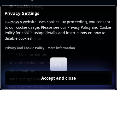
UDP Load Balancing
Privacy Settings
API-Gateway
HAProxy's website uses cookies. By proceeding, you consent
KI-Gateway
to our cookie usage. Please see our Privacy Policy and Cookie
Applikationsbeschleunigung
Policy for cookie usage details and instructions on how to
disable cookies.
Öffentlicher Sektor
Sicherheit
Privacy and Cookie Policy
More information
Functional cookies
Analytics cookies
Ads cookies
User da
SSL-/TLS-Verarbeitung
DDoS Protection and Rate Limiting
Deny
Bot-Verwaltung
Accept and close
Hohe Verfügbarkeit
Web Application Firewall
Universal mesh
Kubernetes
Load balancer management