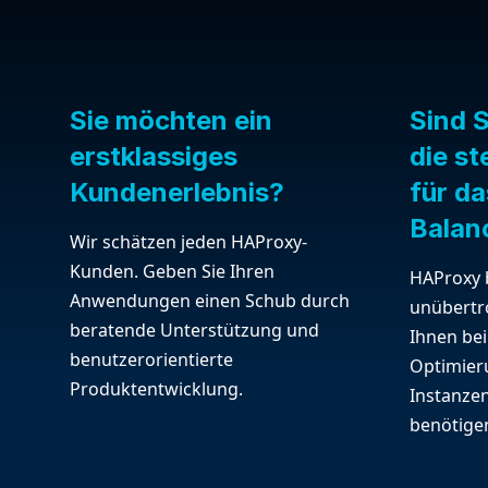
Sie möchten ein
Sind S
erstklassiges
die s
Kundenerlebnis?
für d
Balan
Wir schätzen jeden HAProxy-
Kunden. Geben Sie Ihren
HAProxy b
Anwendungen einen Schub durch
unübertro
beratende Unterstützung und
Ihnen bei
benutzerorientierte
Optimieru
Produktentwicklung.
Instanzen
benötige