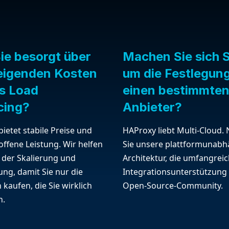
ie besorgt über
Machen Sie sich 
teigenden Kosten
um die Festlegun
as Load
einen bestimmte
cing?
Anbieter?
ietet stabile Preise und
HAProxy liebt Multi-Cloud.
ffene Leistung. Wir helfen
Sie unsere plattformunabh
 der Skalierung und
Architektur, die umfangrei
ng, damit Sie nur die
Integrationsunterstützung
 kaufen, die Sie wirklich
Open-Source-Community.
n.