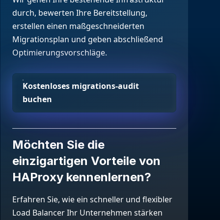
einen Schritt voraus zu bleiben.
besuchen Sie unsere aktive
Services in sämtlichen
Testversion/Demo anfordern
durch, bewerten Ihre Bereitstellung,
Community, um
Umgebungen. HAProxy
Webinare ansehen
chtbarkeit
erstellen einen maßgeschneiderten
Dokumentation lesen
Lösungsvorschläge zu finden und
Technologies ist das
Migrationsplan und geben abschließend
eigenes Wissen weiterzugeben.
tung
Unternehmen hinter HAProxy.
Optimierungsvorschläge.
Support kontaktieren
s
Fallstudie lesen
elf-Service
Kostenloses migrations-audit
buchen
er
er
Möchten Sie die
einzigartigen Vorteile von
HAProxy kennenlernen?
Erfahren Sie, wie ein schneller und flexibler
Load Balancer Ihr Unternehmen stärken