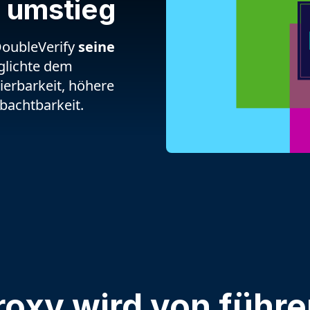
 umstieg
DoubleVerify
seine
glichte dem
erbarkeit, höhere
bachtbarkeit.
oxy wird von führ