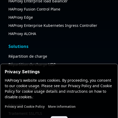
HAProxy Enterprise load balancer
HAProxy Fusion Control Plane
HAProxy Edge
HAProxy Enterprise Kubernetes Ingress Controller
HAProxy ALOHA
Solutions
Répartition de charge
Répartition de charge UDP
Privacy Settings
Passerelle API
HAProxy's website uses cookies. By proceeding, you consent
Passerelle IA
to our cookie usage. Please see our Privacy Policy and Cookie
Accélération des applications
Policy for cookie usage details and instructions on how to
disable cookies.
Secteur public
Sécurité
Privacy and Cookie Policy
More information
Functional cookies
Analytics cookies
Ads cookies
User da
Traitement SSL/TLS