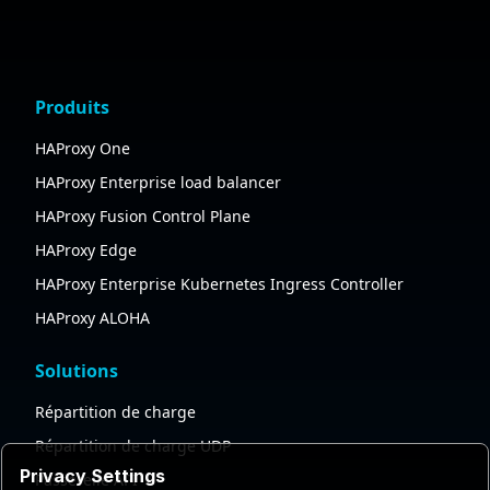
Produits
HAProxy One
HAProxy Enterprise load balancer
HAProxy Fusion Control Plane
HAProxy Edge
HAProxy Enterprise Kubernetes Ingress Controller
HAProxy ALOHA
Solutions
Répartition de charge
Répartition de charge UDP
Privacy Settings
Passerelle API