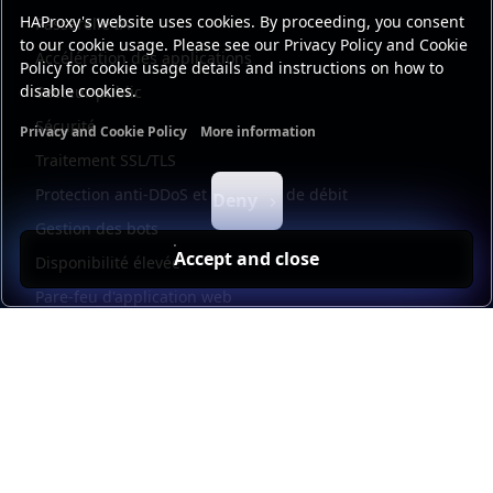
HAProxy's website uses cookies. By proceeding, you consent
Passerelle IA
to our cookie usage. Please see our Privacy Policy and Cookie
Accélération des applications
Policy for cookie usage details and instructions on how to
disable cookies.
Secteur public
Sécurité
Privacy and Cookie Policy
More information
Functional cookies
Analytics cookies
Ads cookies
User da
Traitement SSL/TLS
Protection anti-DDoS et limitation de débit
Deny
Gestion des bots
Accept and close
Disponibilité élevée
Pare-feu d'application web
Universal mesh
Kubernetes
Load balancer management
Observability
Automatisation et libre-service